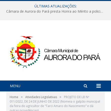
ÚLTIMAS ATUALIZAÇÕES:
Câmara de Aurora do Pará presta Honra ao Mérito a policiais militares em sessão marcada por reconhecimento e emoção
MENU
»
»
Home
Atividades Legislativas
PROJETO DE LEI Nº
011/2022, DE 24 DE JUNHO DE 2022 (Nomeia o galpão municipal
da feira do agricultor de “Tarci Amaro do Nascimento” e dá
outras providências)