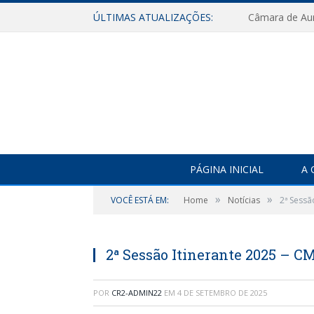
ÚLTIMAS ATUALIZAÇÕES:
PÁGINA INICIAL
A 
»
»
VOCÊ ESTÁ EM:
Home
Notícias
2ª Sessã
2ª Sessão Itinerante 2025 – C
POR
CR2-ADMIN22
EM
4 DE SETEMBRO DE 2025