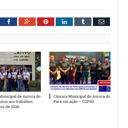
tter
Facebook
Google+
Pinterest
LinkedIn
Tumblr
Email
unicipal de Aurora do
Câmara Municipal de Aurora do
nício aos trabalhos
Pará em ação – COP30
vos de 2026