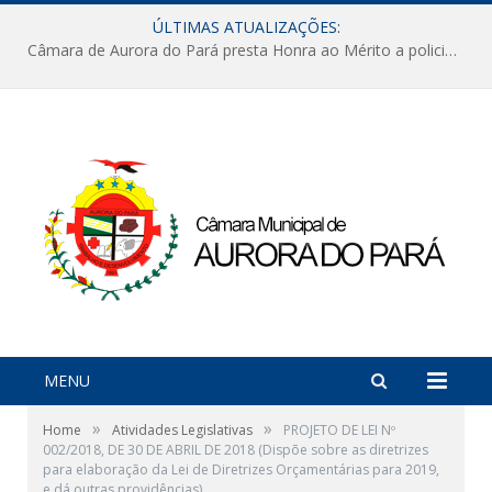
ÚLTIMAS ATUALIZAÇÕES:
Câmara de Aurora do Pará presta Honra ao Mérito a policiais militares em sessão marcada por reconhecimento e emoção
MENU
»
»
Home
Atividades Legislativas
PROJETO DE LEI Nº
002/2018, DE 30 DE ABRIL DE 2018 (Dispõe sobre as diretrizes
para elaboração da Lei de Diretrizes Orçamentárias para 2019,
e dá outras providências)