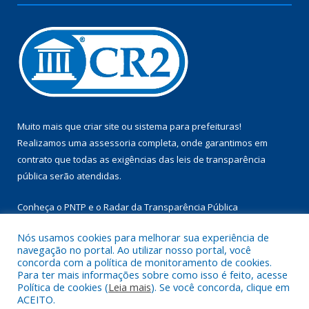
Muito mais que
criar site
ou
sistema para prefeituras
!
Realizamos uma
assessoria
completa, onde garantimos em
contrato que todas as exigências das
leis de transparência
pública
serão atendidas.
Conheça o
PNTP
e o
Radar da Transparência Pública
Nós usamos cookies para melhorar sua experiência de
navegação no portal. Ao utilizar nosso portal, você
concorda com a política de monitoramento de cookies.
Para ter mais informações sobre como isso é feito, acesse
Todos os direitos reservados a Câmara Municipal de Aurora do
Política de cookies (
Leia mais
). Se você concorda, clique em
Pará.
ACEITO.