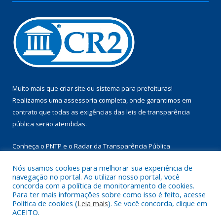
Muito mais que
criar site
ou
sistema para prefeituras
!
Realizamos uma
assessoria
completa, onde garantimos em
contrato que todas as exigências das
leis de transparência
pública
serão atendidas.
Conheça o
PNTP
e o
Radar da Transparência Pública
Nós usamos cookies para melhorar sua experiência de
navegação no portal. Ao utilizar nosso portal, você
concorda com a política de monitoramento de cookies.
Para ter mais informações sobre como isso é feito, acesse
Todos os direitos reservados a Câmara Municipal de Aurora do
Política de cookies (
Leia mais
). Se você concorda, clique em
Pará.
ACEITO.