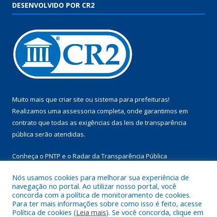
DESENVOLVIDO POR CR2
Muito mais que
criar site
ou
sistema para prefeituras
!
Realizamos uma
assessoria
completa, onde garantimos em
contrato que todas as exigências das
leis de transparência
pública
serão atendidas.
Conheça o
PNTP
e o
Radar da Transparência Pública
Nós usamos cookies para melhorar sua experiência de
navegação no portal. Ao utilizar nosso portal, você
concorda com a política de monitoramento de cookies.
Para ter mais informações sobre como isso é feito, acesse
Todos os direitos reservados a Câmara Municipal de Aurora do
Política de cookies (
Leia mais
). Se você concorda, clique em
Pará.