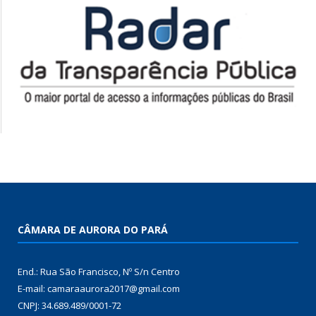
CÂMARA DE AURORA DO PARÁ
End.: Rua São Francisco, Nº S/n Centro
E-mail: camaraaurora2017@gmail.com
CNPJ: 34.689.489/0001-72