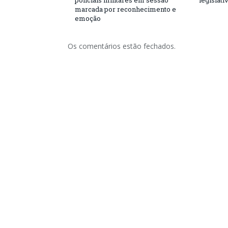
policiais militares em sessão
legislati
marcada por reconhecimento e
emoção
Os comentários estão fechados.