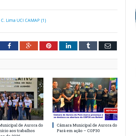
 C. Lima UCI CAMAP (1)
tter
Facebook
Google+
Pinterest
LinkedIn
Tumblr
Email
unicipal de Aurora do
Câmara Municipal de Aurora do
nício aos trabalhos
Pará em ação – COP30