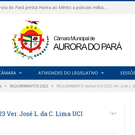
Câmara de Aurora do Pará presta Honra ao Mérito a policiais militares em sessão marcada por reconhecimento e emoção
CÂMARA
ATIVIDADES DO LEGISLATIVO
SESSÕ
»
»
s
REQUERIMENTOS 2023
REQUERIMENTO Verbal 019 2023 Ver. José L. d
Ver. José L. da C. Lima UCI
0