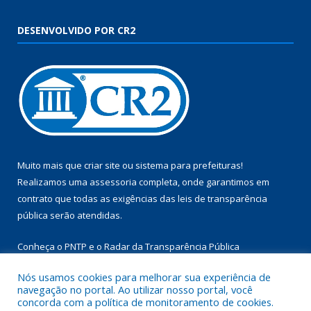
DESENVOLVIDO POR CR2
Muito mais que
criar site
ou
sistema para prefeituras
!
Realizamos uma
assessoria
completa, onde garantimos em
contrato que todas as exigências das
leis de transparência
pública
serão atendidas.
Conheça o
PNTP
e o
Radar da Transparência Pública
Nós usamos cookies para melhorar sua experiência de
navegação no portal. Ao utilizar nosso portal, você
concorda com a política de monitoramento de cookies.