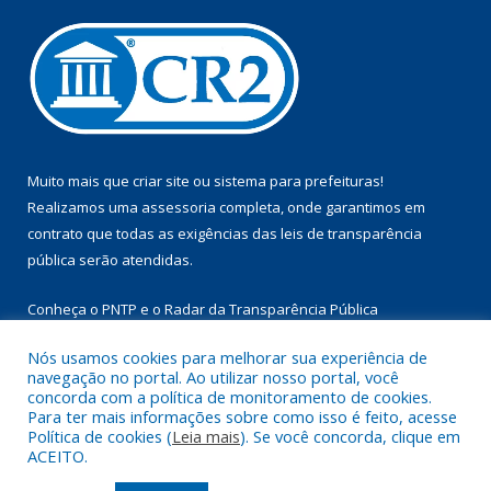
Muito mais que
criar site
ou
sistema para prefeituras
!
Realizamos uma
assessoria
completa, onde garantimos em
contrato que todas as exigências das
leis de transparência
pública
serão atendidas.
Conheça o
PNTP
e o
Radar da Transparência Pública
Nós usamos cookies para melhorar sua experiência de
navegação no portal. Ao utilizar nosso portal, você
concorda com a política de monitoramento de cookies.
Para ter mais informações sobre como isso é feito, acesse
Todos os direitos reservados a Câmara Municipal de Aurora do
Política de cookies (
Leia mais
). Se você concorda, clique em
Pará.
ACEITO.