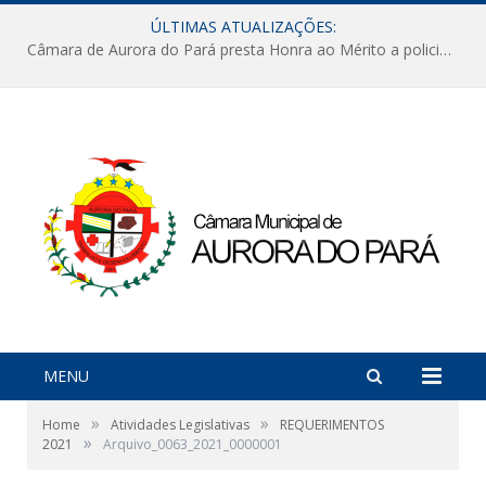
ÚLTIMAS ATUALIZAÇÕES:
Câmara de Aurora do Pará presta Honra ao Mérito a policiais militares em sessão marcada por reconhecimento e emoção
MENU
»
»
Home
Atividades Legislativas
REQUERIMENTOS
»
2021
Arquivo_0063_2021_0000001