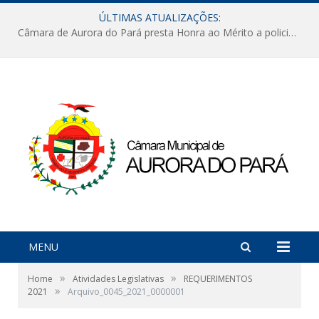
ÚLTIMAS ATUALIZAÇÕES:
Câmara de Aurora do Pará presta Honra ao Mérito a policiais militares em sessão marcada por reconhecimento e emoção
MENU
»
»
Home
Atividades Legislativas
REQUERIMENTOS
»
2021
Arquivo_0045_2021_0000001