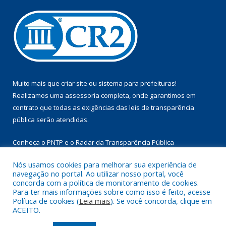
Muito mais que
criar site
ou
sistema para prefeituras
!
Realizamos uma
assessoria
completa, onde garantimos em
contrato que todas as exigências das
leis de transparência
pública
serão atendidas.
Conheça o
PNTP
e o
Radar da Transparência Pública
Nós usamos cookies para melhorar sua experiência de
navegação no portal. Ao utilizar nosso portal, você
concorda com a política de monitoramento de cookies.
Para ter mais informações sobre como isso é feito, acesse
Todos os direitos reservados a Câmara Municipal de Aurora do
Política de cookies (
Leia mais
). Se você concorda, clique em
Pará.
ACEITO.