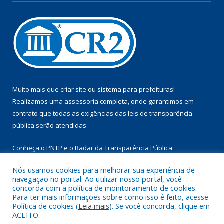
Muito mais que
criar site
ou
sistema para prefeituras
!
Realizamos uma
assessoria
completa, onde garantimos em
contrato que todas as exigências das
leis de transparência
pública
serão atendidas.
Conheça o
PNTP
e o
Radar da Transparência Pública
Nós usamos cookies para melhorar sua experiência de
navegação no portal. Ao utilizar nosso portal, você
concorda com a política de monitoramento de cookies.
Para ter mais informações sobre como isso é feito, acesse
Todos os direitos reservados a Câmara Municipal de Aurora do
Política de cookies (
Leia mais
). Se você concorda, clique em
Pará.
ACEITO.