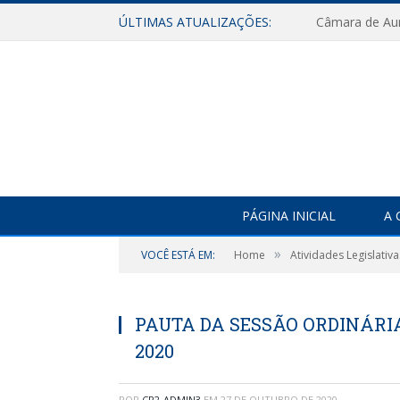
ÚLTIMAS ATUALIZAÇÕES:
PÁGINA INICIAL
A 
»
VOCÊ ESTÁ EM:
Home
Atividades Legislativa
PAUTA DA SESSÃO ORDINÁRIA
2020
POR
CR2-ADMIN3
EM
27 DE OUTUBRO DE 2020