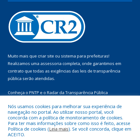
Muito mais que
criar site
ou
sistema para prefeituras
!
Realizamos uma
assessoria
completa, onde garantimos em
contrato que todas as exigências das
leis de transparência
pública
serão atendidas.
Conheça o
PNTP
e o
Radar da Transparência Pública
Nós usamos cookies para melhorar sua experiência de
navegação no portal. Ao utilizar nosso portal, você
concorda com a política de monitoramento de cookies.
Para ter mais informações sobre como isso é feito, acesse
Todos os direitos reservados a Câmara Municipal de Aurora do
Política de cookies (
Leia mais
). Se você concorda, clique em
Pará.
ACEITO.