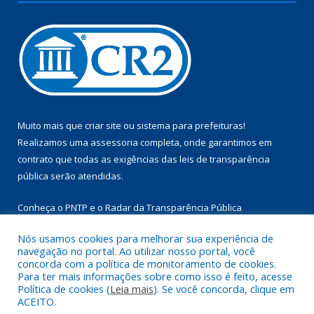
Muito mais que
criar site
ou
sistema para prefeituras
!
Realizamos uma
assessoria
completa, onde garantimos em
contrato que todas as exigências das
leis de transparência
pública
serão atendidas.
Conheça o
PNTP
e o
Radar da Transparência Pública
Nós usamos cookies para melhorar sua experiência de
navegação no portal. Ao utilizar nosso portal, você
concorda com a política de monitoramento de cookies.
Para ter mais informações sobre como isso é feito, acesse
Todos os direitos reservados a Câmara Municipal de Aurora do
Política de cookies (
Leia mais
). Se você concorda, clique em
Pará.
ACEITO.