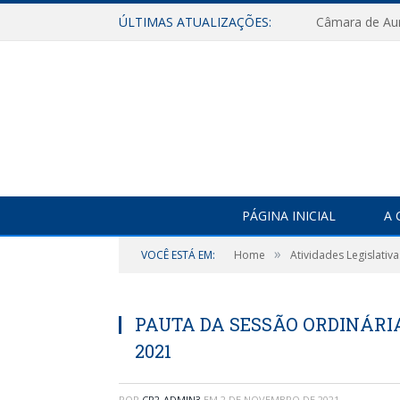
ÚLTIMAS ATUALIZAÇÕES:
PÁGINA INICIAL
A 
»
VOCÊ ESTÁ EM:
Home
Atividades Legislativa
PAUTA DA SESSÃO ORDINÁRIA
2021
POR
CR2-ADMIN3
EM
2 DE NOVEMBRO DE 2021