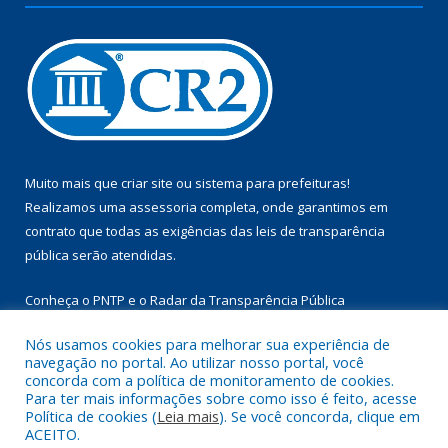
Muito mais que
criar site
ou
sistema para prefeituras
!
Realizamos uma
assessoria
completa, onde garantimos em
contrato que todas as exigências das
leis de transparência
pública
serão atendidas.
Conheça o
PNTP
e o
Radar da Transparência Pública
Nós usamos cookies para melhorar sua experiência de
navegação no portal. Ao utilizar nosso portal, você
concorda com a política de monitoramento de cookies.
Para ter mais informações sobre como isso é feito, acesse
Todos os direitos reservados a Câmara Municipal de Aurora do
Política de cookies (
Leia mais
). Se você concorda, clique em
Pará.
ACEITO.