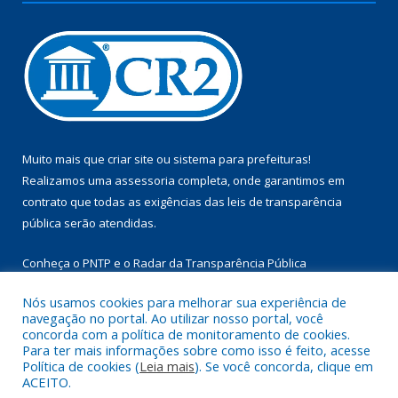
Muito mais que
criar site
ou
sistema para prefeituras
!
Realizamos uma
assessoria
completa, onde garantimos em
contrato que todas as exigências das
leis de transparência
pública
serão atendidas.
Conheça o
PNTP
e o
Radar da Transparência Pública
Nós usamos cookies para melhorar sua experiência de
navegação no portal. Ao utilizar nosso portal, você
concorda com a política de monitoramento de cookies.
Para ter mais informações sobre como isso é feito, acesse
Todos os direitos reservados a Câmara Municipal de Aurora do
Política de cookies (
Leia mais
). Se você concorda, clique em
Pará.
ACEITO.