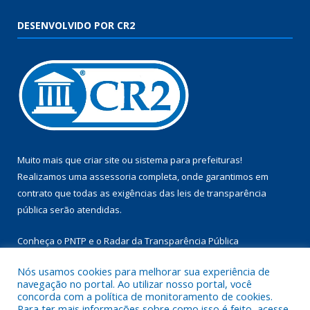
DESENVOLVIDO POR CR2
Muito mais que
criar site
ou
sistema para prefeituras
!
Realizamos uma
assessoria
completa, onde garantimos em
contrato que todas as exigências das
leis de transparência
pública
serão atendidas.
Conheça o
PNTP
e o
Radar da Transparência Pública
Nós usamos cookies para melhorar sua experiência de
navegação no portal. Ao utilizar nosso portal, você
concorda com a política de monitoramento de cookies.
Para ter mais informações sobre como isso é feito, acesse