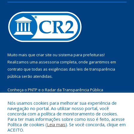
Muito mais que
criar site
ou
sistema para prefeituras
!
Realizamos uma
assessoria
completa, onde garantimos em
contrato que todas as exigências das
leis de transparência
pública
serão atendidas.
Conheça o
PNTP
e o
Radar da Transparência Pública
Nós usamos cookies para melhorar sua experiência de
navegação no portal. Ao utilizar nosso portal, você
concorda com a política de monitoramento de cookies.
Para ter mais informações sobre como isso é feito, acesse
Todos os direitos reservados a Câmara Municipal de Aurora do
Política de cookies (
Leia mais
). Se você concorda, clique em
Pará.
ACEITO.