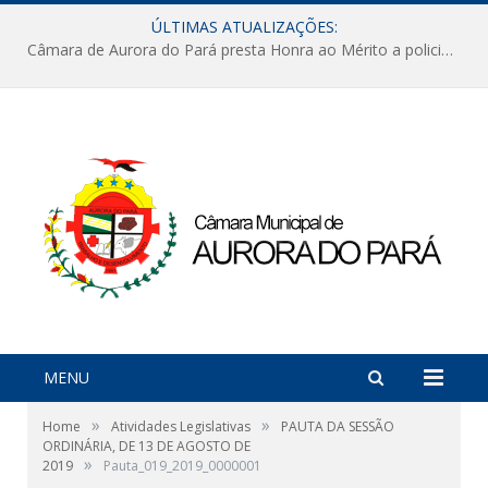
ÚLTIMAS ATUALIZAÇÕES:
Câmara de Aurora do Pará presta Honra ao Mérito a policiais militares em sessão marcada por reconhecimento e emoção
MENU
»
»
Home
Atividades Legislativas
PAUTA DA SESSÃO
ORDINÁRIA, DE 13 DE AGOSTO DE
»
2019
Pauta_019_2019_0000001