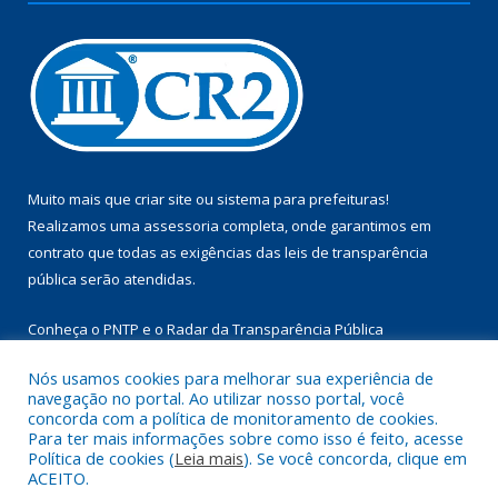
Muito mais que
criar site
ou
sistema para prefeituras
!
Realizamos uma
assessoria
completa, onde garantimos em
contrato que todas as exigências das
leis de transparência
pública
serão atendidas.
Conheça o
PNTP
e o
Radar da Transparência Pública
Nós usamos cookies para melhorar sua experiência de
navegação no portal. Ao utilizar nosso portal, você
concorda com a política de monitoramento de cookies.
Para ter mais informações sobre como isso é feito, acesse
Todos os direitos reservados a Câmara Municipal de Aurora do
Política de cookies (
Leia mais
). Se você concorda, clique em
Pará.
ACEITO.