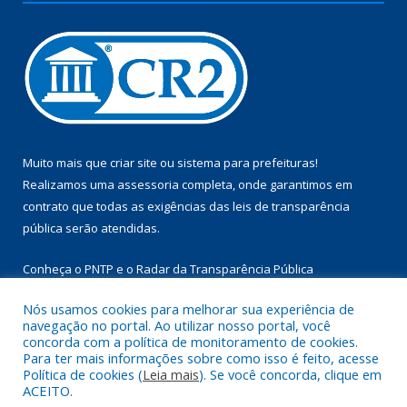
Muito mais que
criar site
ou
sistema para prefeituras
!
Realizamos uma
assessoria
completa, onde garantimos em
contrato que todas as exigências das
leis de transparência
pública
serão atendidas.
Conheça o
PNTP
e o
Radar da Transparência Pública
Nós usamos cookies para melhorar sua experiência de
navegação no portal. Ao utilizar nosso portal, você
concorda com a política de monitoramento de cookies.
Para ter mais informações sobre como isso é feito, acesse
Todos os direitos reservados a Câmara Municipal de Aurora do
Política de cookies (
Leia mais
). Se você concorda, clique em
Pará.
ACEITO.