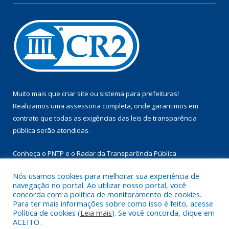
Muito mais que
criar site
ou
sistema para prefeituras
!
Realizamos uma
assessoria
completa, onde garantimos em
contrato que todas as exigências das
leis de transparência
pública
serão atendidas.
Conheça o
PNTP
e o
Radar da Transparência Pública
Nós usamos cookies para melhorar sua experiência de
navegação no portal. Ao utilizar nosso portal, você
concorda com a política de monitoramento de cookies.
Para ter mais informações sobre como isso é feito, acesse
Todos os direitos reservados a Câmara Municipal de Aurora do
Política de cookies (
Leia mais
). Se você concorda, clique em
Pará.
ACEITO.