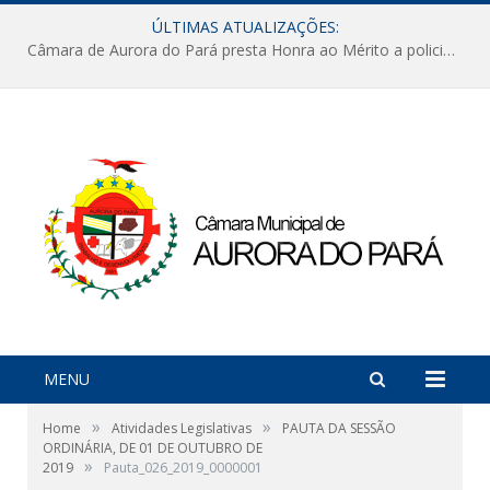
ÚLTIMAS ATUALIZAÇÕES:
Câmara de Aurora do Pará presta Honra ao Mérito a policiais militares em sessão marcada por reconhecimento e emoção
MENU
»
»
Home
Atividades Legislativas
PAUTA DA SESSÃO
ORDINÁRIA, DE 01 DE OUTUBRO DE
»
2019
Pauta_026_2019_0000001