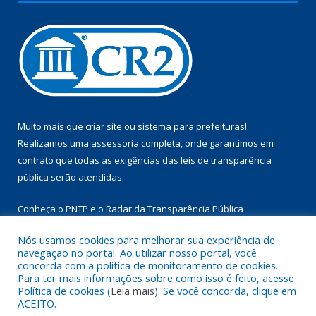
Muito mais que
criar site
ou
sistema para prefeituras
!
Realizamos uma
assessoria
completa, onde garantimos em
contrato que todas as exigências das
leis de transparência
pública
serão atendidas.
Conheça o
PNTP
e o
Radar da Transparência Pública
Nós usamos cookies para melhorar sua experiência de
navegação no portal. Ao utilizar nosso portal, você
concorda com a política de monitoramento de cookies.
Para ter mais informações sobre como isso é feito, acesse
Todos os direitos reservados a Câmara Municipal de Aurora do
Política de cookies (
Leia mais
). Se você concorda, clique em
Pará.
ACEITO.