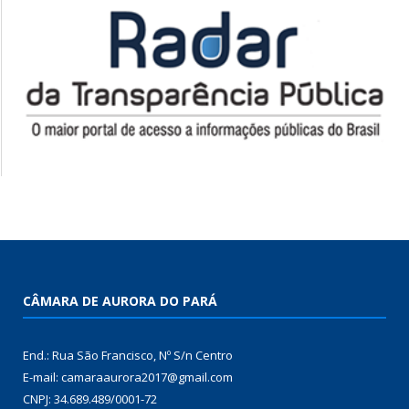
CÂMARA DE AURORA DO PARÁ
End.: Rua São Francisco, Nº S/n Centro
E-mail: camaraaurora2017@gmail.com
CNPJ: 34.689.489/0001-72