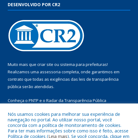
DESENVOLVIDO POR CR2
Muito mais que
criar site
ou
sistema para prefeituras
!
Realizamos uma
assessoria
completa, onde garantimos em
contrato que todas as exigências das
leis de transparência
pública
serão atendidas.
Conheça o
PNTP
e o
Radar da Transparência Pública
Nós usamos cookies para melhorar sua experiência de
navegação no portal. Ao utilizar nosso portal, você
concorda com a política de monitoramento de cookies.
Para ter mais informações sobre como isso é feito, acesse
Todos os direitos reservados a Câmara Municipal de Aurora do
Política de cookies (
Leia mais
). Se você concorda, clique em