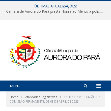
ÚLTIMAS ATUALIZAÇÕES:
Câmara de Aurora do Pará presta Honra ao Mérito a policiais militares em sessão marcada por reconhecimento e emoção
MENU
»
»
Home
Atividades Legislativas
PAUTA DA 8º REUNIÃO DA
COMISSÃO PERMANENTE, DE 03 DE ABRIL DE 2023