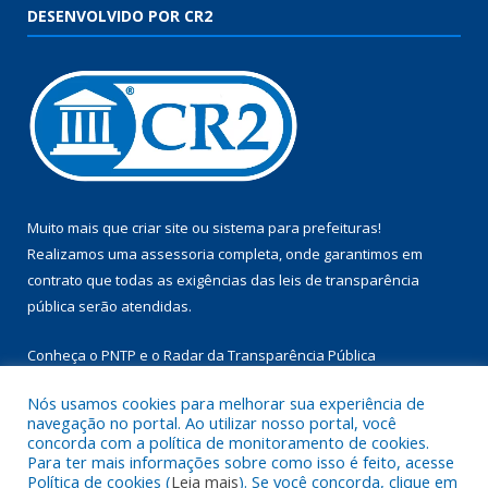
DESENVOLVIDO POR CR2
Muito mais que
criar site
ou
sistema para prefeituras
!
Realizamos uma
assessoria
completa, onde garantimos em
contrato que todas as exigências das
leis de transparência
pública
serão atendidas.
Conheça o
PNTP
e o
Radar da Transparência Pública
Nós usamos cookies para melhorar sua experiência de
navegação no portal. Ao utilizar nosso portal, você
concorda com a política de monitoramento de cookies.
Para ter mais informações sobre como isso é feito, acesse
Todos os direitos reservados a Câmara Municipal de Aurora do
Política de cookies (
Leia mais
). Se você concorda, clique em