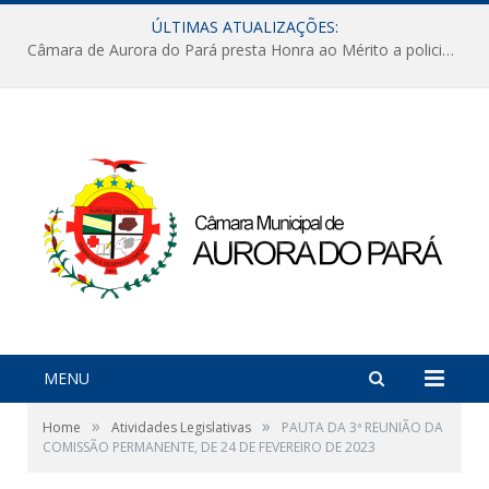
ÚLTIMAS ATUALIZAÇÕES:
Câmara de Aurora do Pará presta Honra ao Mérito a policiais militares em sessão marcada por reconhecimento e emoção
MENU
»
»
Home
Atividades Legislativas
PAUTA DA 3ª REUNIÃO DA
COMISSÃO PERMANENTE, DE 24 DE FEVEREIRO DE 2023