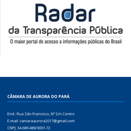
CÂMARA DE AURORA DO PARÁ
End.: Rua São Francisco, Nº S/n Centro
E-mail: camaraaurora2017@gmail.com
CNPJ: 34.689.489/0001-72