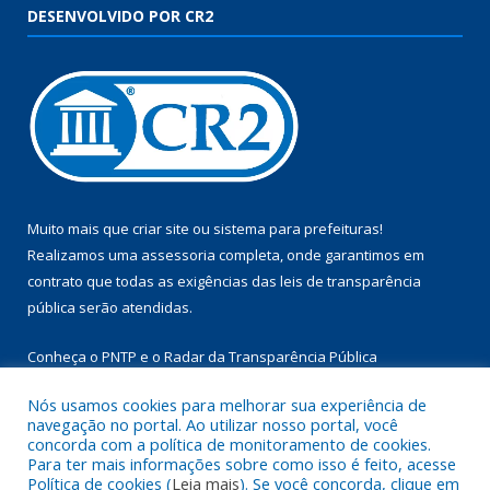
DESENVOLVIDO POR CR2
Muito mais que
criar site
ou
sistema para prefeituras
!
Realizamos uma
assessoria
completa, onde garantimos em
contrato que todas as exigências das
leis de transparência
pública
serão atendidas.
Conheça o
PNTP
e o
Radar da Transparência Pública
Nós usamos cookies para melhorar sua experiência de
navegação no portal. Ao utilizar nosso portal, você
concorda com a política de monitoramento de cookies.
Para ter mais informações sobre como isso é feito, acesse
Todos os direitos reservados a Câmara Municipal de Aurora do
Política de cookies (
Leia mais
). Se você concorda, clique em