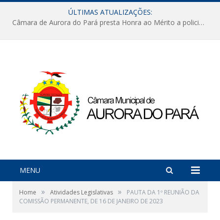
ÚLTIMAS ATUALIZAÇÕES:
Câmara de Aurora do Pará presta Honra ao Mérito a policiais militares em sessão marcada por reconhecimento e emoção
MENU
»
»
Home
Atividades Legislativas
PAUTA DA 1º REUNIÃO DA
COMISSÃO PERMANENTE, DE 16 DE JANEIRO DE 2023