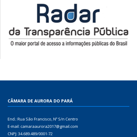
CÂMARA DE AURORA DO PARÁ
End.: Rua São Francisco, Nº S/n Centro
E-mail: camaraaurora2017@gmail.com
CNPJ: 34.689.489/0001-72