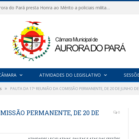
Câmara de Aurora do Pará presta Honra ao Mérito a policiais militares em sessão marcada por reconhecimento e emoção
CÂMARA
ATIVIDADES DO LEGISLATIVO
SESSÕ
»
s
PAUTA DA 17º REUNIÃO DA COMISSÃO PERMANENTE, DE 20 DE JUNHO DE
OMISSÃO PERMANENTE, DE 20 DE
0
ATIVIDADES LEGISLATIVAS
,
PAUTAS E ATAS DAS SESSÕES