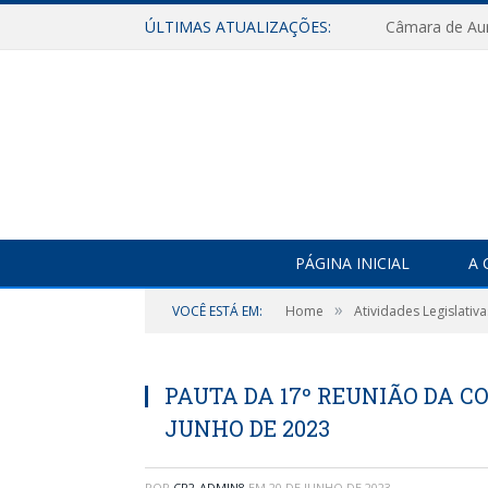
ÚLTIMAS ATUALIZAÇÕES:
PÁGINA INICIAL
A 
»
VOCÊ ESTÁ EM:
Home
Atividades Legislativa
PAUTA DA 17º REUNIÃO DA C
JUNHO DE 2023
POR
CR2-ADMIN8
EM
20 DE JUNHO DE 2023