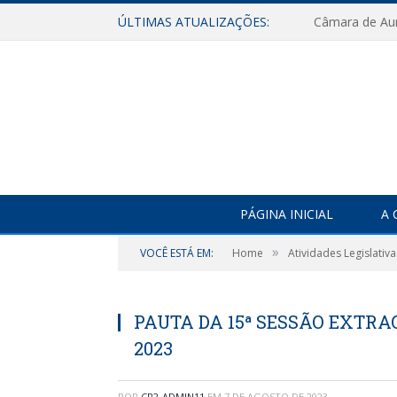
ÚLTIMAS ATUALIZAÇÕES:
PÁGINA INICIAL
A 
»
VOCÊ ESTÁ EM:
Home
Atividades Legislativa
PAUTA DA 15ª SESSÃO EXTRAO
2023
POR
CR2-ADMIN11
EM
7 DE AGOSTO DE 2023