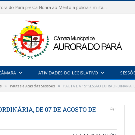
Câmara de Aurora do Pará presta Honra ao Mérito a policiais militares em sessão marcada por reconhecimento e emoção
CÂMARA
ATIVIDADES DO LEGISLATIVO
SESSÕ
»
»
s
Pautas e Atas das Sessões
PAUTA DA 15ª SESSÃO EXTRAORDINÁRIA, 
RDINÁRIA, DE 07 DE AGOSTO DE
0
PAUTAS E ATAS DAS SESSÕES