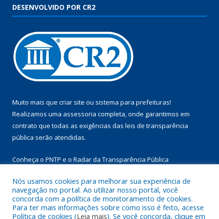
DESENVOLVIDO POR CR2
Muito mais que
criar site
ou
sistema para prefeituras
!
Realizamos uma
assessoria
completa, onde garantimos em
contrato que todas as exigências das
leis de transparência
pública
serão atendidas.
Conheça o
PNTP
e o
Radar da Transparência Pública
Nós usamos cookies para melhorar sua experiência de
navegação no portal. Ao utilizar nosso portal, você
concorda com a política de monitoramento de cookies.
Para ter mais informações sobre como isso é feito, acesse
Todos os direitos reservados a Câmara Municipal de Aurora do
Política de cookies (
Leia mais
). Se você concorda, clique em