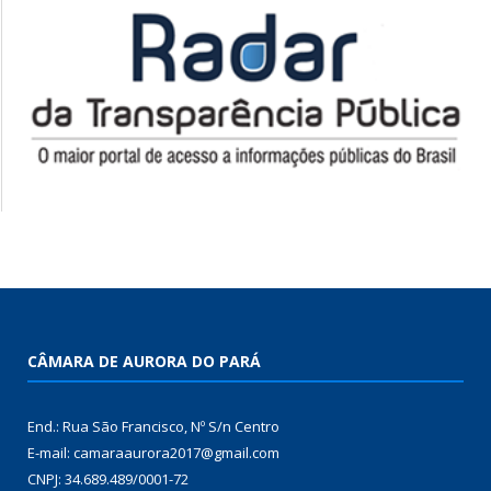
CÂMARA DE AURORA DO PARÁ
End.: Rua São Francisco, Nº S/n Centro
E-mail: camaraaurora2017@gmail.com
CNPJ: 34.689.489/0001-72