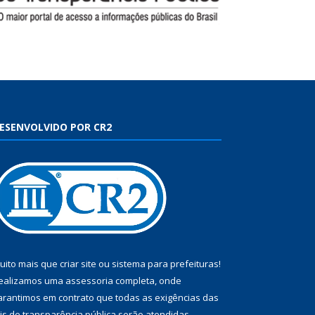
ESENVOLVIDO POR CR2
uito mais que
criar site
ou
sistema para prefeituras
!
ealizamos uma
assessoria
completa, onde
arantimos em contrato que todas as exigências das
eis de transparência pública
serão atendidas.