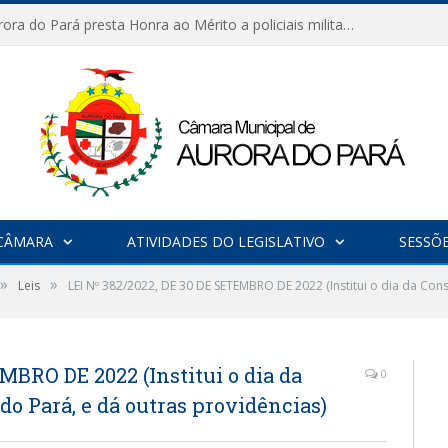
Câmara de Aurora do Pará presta Honra ao Mérito a policiais militares em sessão marcada por reconhecimento e emoção
CÂMARA
ATIVIDADES DO LEGISLATIVO
SESSÕ
»
»
Leis
LEI Nº 382/2022, DE 30 DE SETEMBRO DE 2022 (Institui o dia da Cons
MBRO DE 2022 (Institui o dia da
0
do Pará, e dá outras providências)