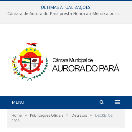
ÚLTIMAS ATUALIZAÇÕES:
Câmara de Aurora do Pará presta Honra ao Mérito a policiais militares em sessão marcada por reconhecimento e emoção
MENU
»
»
»
Home
Publicações Oficiais
Decretos
DECRETOS
2023