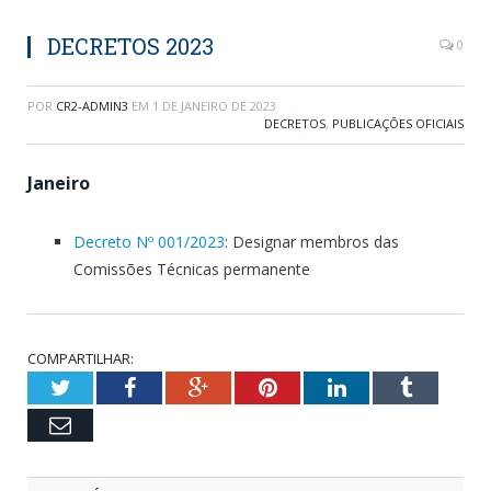
DECRETOS 2023
0
POR
CR2-ADMIN3
EM
1 DE JANEIRO DE 2023
DECRETOS
,
PUBLICAÇÕES OFICIAIS
Janeiro
Decreto Nº 001/2023
: Designar membros das
Comissões Técnicas permanente
COMPARTILHAR:
Twitter
Facebook
Google+
Pinterest
LinkedIn
Tumblr
Email