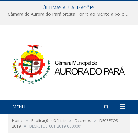
ÚLTIMAS ATUALIZAÇÕES:
Câmara de Aurora do Pará presta Honra ao Mérito a policiais militares em sessão marcada por reconhecimento e emoção
MENU
»
»
»
Home
Publicações Oficiais
Decretos
DECRETOS
»
2019
DECRETOS_001_2019_0000001