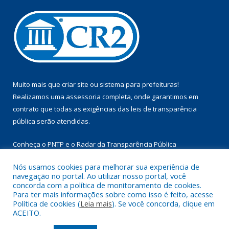
Muito mais que
criar site
ou
sistema para prefeituras
!
Realizamos uma
assessoria
completa, onde garantimos em
contrato que todas as exigências das
leis de transparência
pública
serão atendidas.
Conheça o
PNTP
e o
Radar da Transparência Pública
Nós usamos cookies para melhorar sua experiência de
navegação no portal. Ao utilizar nosso portal, você
concorda com a política de monitoramento de cookies.
Para ter mais informações sobre como isso é feito, acesse
Todos os direitos reservados a Câmara Municipal de Aurora do
Política de cookies (
Leia mais
). Se você concorda, clique em
Pará.
ACEITO.