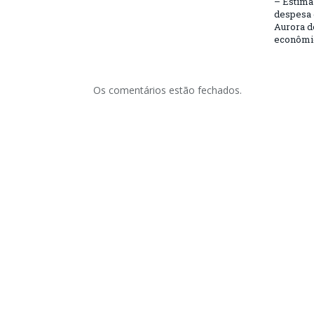
– Estima 
despesa 
Aurora d
econômic
Os comentários estão fechados.