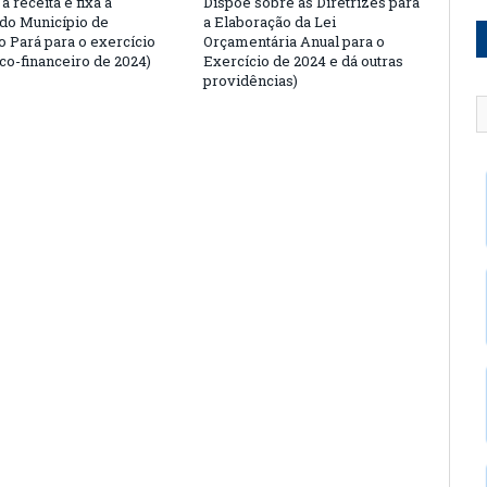
a receita e fixa a
Dispõe sobre as Diretrizes para
do Município de
a Elaboração da Lei
o Pará para o exercício
Orçamentária Anual para o
o-financeiro de 2024)
Exercício de 2024 e dá outras
providências)