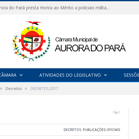
Câmara de Aurora do Pará presta Honra ao Mérito a policiais militares em sessão marcada por reconhecimento e emoção
CÂMARA
ATIVIDADES DO LEGISLATIVO
SESSÕ
»
»
Decretos
DECRETOS 2017
0
DECRETOS
,
PUBLICAÇÕES OFICIAIS