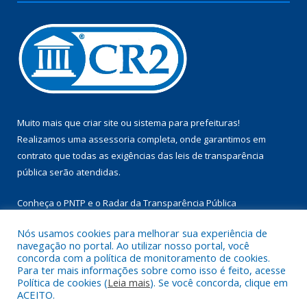
Muito mais que
criar site
ou
sistema para prefeituras
!
Realizamos uma
assessoria
completa, onde garantimos em
contrato que todas as exigências das
leis de transparência
pública
serão atendidas.
Conheça o
PNTP
e o
Radar da Transparência Pública
Nós usamos cookies para melhorar sua experiência de
navegação no portal. Ao utilizar nosso portal, você
concorda com a política de monitoramento de cookies.
Para ter mais informações sobre como isso é feito, acesse
Todos os direitos reservados a Câmara Municipal de Aurora do
Política de cookies (
Leia mais
). Se você concorda, clique em
Pará.
ACEITO.