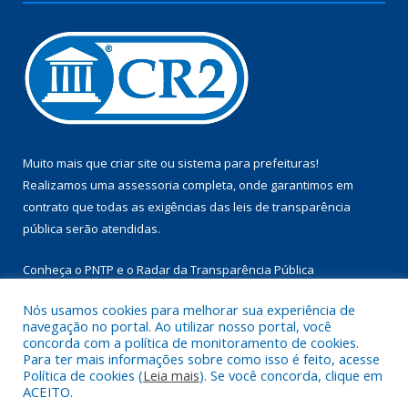
Muito mais que
criar site
ou
sistema para prefeituras
!
Realizamos uma
assessoria
completa, onde garantimos em
contrato que todas as exigências das
leis de transparência
pública
serão atendidas.
Conheça o
PNTP
e o
Radar da Transparência Pública
Nós usamos cookies para melhorar sua experiência de
navegação no portal. Ao utilizar nosso portal, você
concorda com a política de monitoramento de cookies.
Para ter mais informações sobre como isso é feito, acesse
Todos os direitos reservados a Câmara Municipal de Aurora do
Política de cookies (
Leia mais
). Se você concorda, clique em
Pará.
ACEITO.