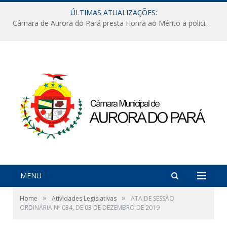
ÚLTIMAS ATUALIZAÇÕES:
Câmara de Aurora do Pará presta Honra ao Mérito a policiais militares em sessão marcada por reconhecimento e emoção
MENU
»
»
Home
Atividades Legislativas
ATA DE SESSÃO
ORDINÁRIA Nº 034, DE 03 DE DEZEMBRO DE 2019