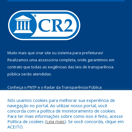
Muito mais que
criar site
ou
sistema para prefeituras
!
Realizamos uma
assessoria
completa, onde garantimos em
contrato que todas as exigências das
leis de transparência
pública
serão atendidas.
Conheça o
PNTP
e o
Radar da Transparência Pública
Nós usamos cookies para melhorar sua experiência de
navegação no portal. Ao utilizar nosso portal, você
concorda com a política de monitoramento de cookies.
Para ter mais informações sobre como isso é feito, acesse
Todos os direitos reservados a Câmara Municipal de Aurora do
Política de cookies (
Leia mais
). Se você concorda, clique em
Pará.
ACEITO.