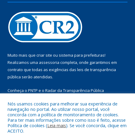
Muito mais que
criar site
ou
sistema para prefeituras
!
Realizamos uma
assessoria
completa, onde garantimos em
contrato que todas as exigências das
leis de transparência
pública
serão atendidas.
Conheça o
PNTP
e o
Radar da Transparência Pública
Nós usamos cookies para melhorar sua experiência de
navegação no portal. Ao utilizar nosso portal, você
concorda com a política de monitoramento de cookies.
Para ter mais informações sobre como isso é feito, acesse
Todos os direitos reservados a Câmara Municipal de Aurora do
Política de cookies (
Leia mais
). Se você concorda, clique em
Pará.
ACEITO.