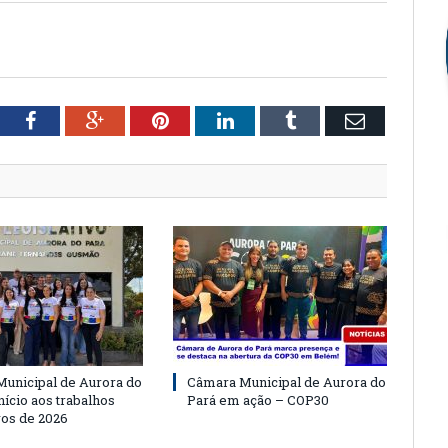
tter
Facebook
Google+
Pinterest
LinkedIn
Tumblr
Email
unicipal de Aurora do
Câmara Municipal de Aurora do
nício aos trabalhos
Pará em ação – COP30
vos de 2026