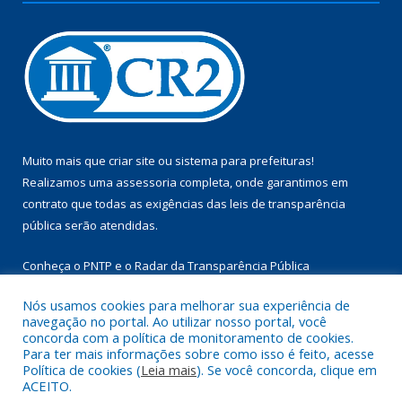
Muito mais que
criar site
ou
sistema para prefeituras
!
Realizamos uma
assessoria
completa, onde garantimos em
contrato que todas as exigências das
leis de transparência
pública
serão atendidas.
Conheça o
PNTP
e o
Radar da Transparência Pública
Nós usamos cookies para melhorar sua experiência de
navegação no portal. Ao utilizar nosso portal, você
concorda com a política de monitoramento de cookies.
Para ter mais informações sobre como isso é feito, acesse
Todos os direitos reservados a Câmara Municipal de Aurora do
Política de cookies (
Leia mais
). Se você concorda, clique em
Pará.
ACEITO.