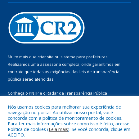
Muito mais que
criar site
ou
sistema para prefeituras
!
Realizamos uma
assessoria
completa, onde garantimos em
contrato que todas as exigências das
leis de transparência
pública
serão atendidas.
Conheça o
PNTP
e o
Radar da Transparência Pública
Nós usamos cookies para melhorar sua experiência de
navegação no portal. Ao utilizar nosso portal, você
concorda com a política de monitoramento de cookies.
Para ter mais informações sobre como isso é feito, acesse
Todos os direitos reservados a Câmara Municipal de Aurora do
Política de cookies (
Leia mais
). Se você concorda, clique em
Pará.
ACEITO.