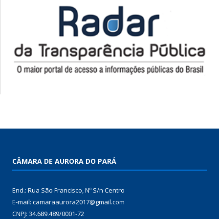
CÂMARA DE AURORA DO PARÁ
End.: Rua São Francisco, Nº S/n Centro
E-mail: camaraaurora2017@gmail.com
CNPJ: 34.689.489/0001-72