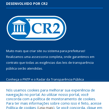
DESENVOLVIDO POR CR2
Muito mais que
criar site
ou
sistema para prefeituras
!
Realizamos uma
assessoria
completa, onde garantimos em
contrato que todas as exigências das
leis de transparência
pública
serão atendidas.
Conheça o
PNTP
e o
Radar da Transparência Pública
Nós usamos cookies para melhorar sua experiência de
navegação no portal. Ao utilizar nosso portal, você
concorda com a política de monitoramento de cookies.
Para ter mais informações sobre como isso é feito, acesse
Todos os direitos reservados a Câmara Municipal de Aurora do
Política de cookies (
Leia mais
). Se você concorda, clique em