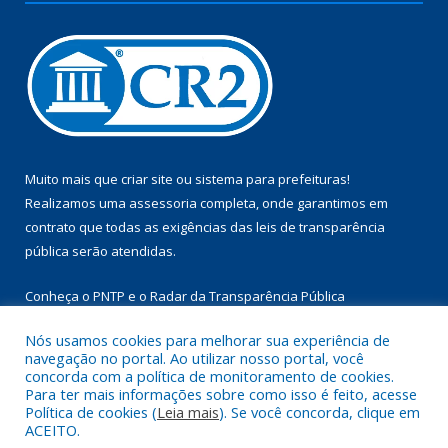
Muito mais que
criar site
ou
sistema para prefeituras
!
Realizamos uma
assessoria
completa, onde garantimos em
contrato que todas as exigências das
leis de transparência
pública
serão atendidas.
Conheça o
PNTP
e o
Radar da Transparência Pública
Nós usamos cookies para melhorar sua experiência de
navegação no portal. Ao utilizar nosso portal, você
concorda com a política de monitoramento de cookies.
Para ter mais informações sobre como isso é feito, acesse
Todos os direitos reservados a Câmara Municipal de Aurora do
Política de cookies (
Leia mais
). Se você concorda, clique em
Pará.
ACEITO.