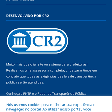
DESENVOLVIDO POR CR2
Muito mais que
criar site
ou
sistema para prefeituras
!
Realizamos uma
assessoria
completa, onde garantimos em
contrato que todas as exigências das
leis de transparência
pública
serão atendidas.
Conheça o
PNTP
e o
Radar da Transparência Pública
Nós usamos cookies para melhorar sua experiência de
navegação no portal. Ao utilizar nosso portal, você