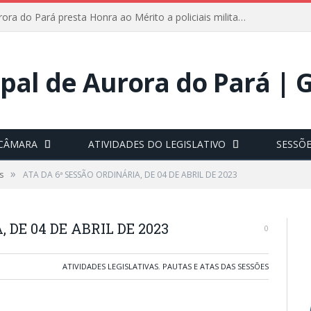
Câmara de Aurora do Pará presta Honra ao Mérito a policiais militares em sessão marcada por reconhecimento e emoção
 CÂMARA
ATIVIDADES DO LEGISLATIVO
SESSÕ
»
s
ATA DA 6ª SESSÃO ORDINÁRIA, DE 04 DE ABRIL DE 2023
 DE 04 DE ABRIL DE 2023
0
ATIVIDADES LEGISLATIVAS
,
PAUTAS E ATAS DAS SESSÕES