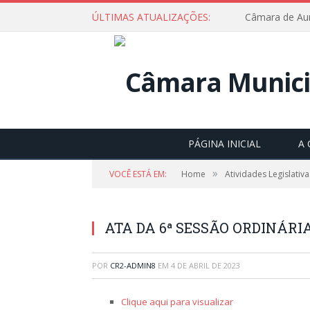
ÚLTIMAS ATUALIZAÇÕES:
PÁGINA INICIAL
A
»
VOCÊ ESTÁ EM:
Home
Atividades Legislativa
ATA DA 6ª SESSÃO ORDINÁRIA,
POR
CR2-ADMIN8
EM
4 DE ABRIL DE 2023
Clique aqui para visualizar