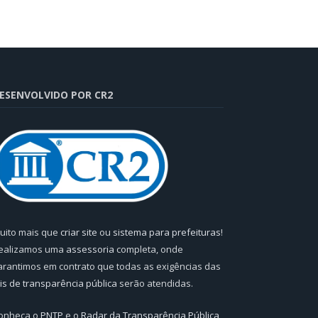
ESENVOLVIDO POR CR2
uito mais que
criar site
ou
sistema para prefeituras
!
ealizamos uma
assessoria
completa, onde
arantimos em contrato que todas as exigências das
eis de transparência pública
serão atendidas.
onheça o
PNTP
e o
Radar da Transparência Pública