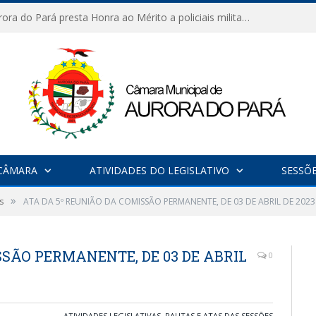
Câmara de Aurora do Pará presta Honra ao Mérito a policiais militares em sessão marcada por reconhecimento e emoção
CÂMARA
ATIVIDADES DO LEGISLATIVO
SESSÕ
»
s
ATA DA 5º REUNIÃO DA COMISSÃO PERMANENTE, DE 03 DE ABRIL DE 2023
SSÃO PERMANENTE, DE 03 DE ABRIL
0
ATIVIDADES LEGISLATIVAS
,
PAUTAS E ATAS DAS SESSÕES