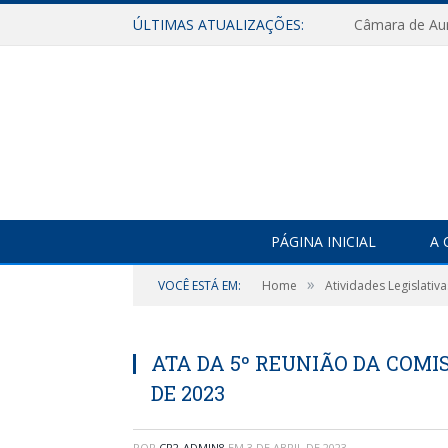
ÚLTIMAS ATUALIZAÇÕES:
PÁGINA INICIAL
A 
»
VOCÊ ESTÁ EM:
Home
Atividades Legislativa
ATA DA 5º REUNIÃO DA COMI
DE 2023
POR
CR2-ADMIN8
EM
3 DE ABRIL DE 2023