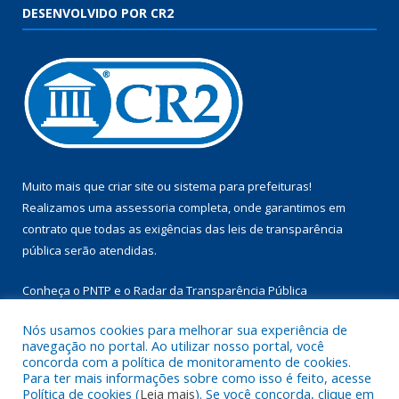
DESENVOLVIDO POR CR2
Muito mais que
criar site
ou
sistema para prefeituras
!
Realizamos uma
assessoria
completa, onde garantimos em
contrato que todas as exigências das
leis de transparência
pública
serão atendidas.
Conheça o
PNTP
e o
Radar da Transparência Pública
Nós usamos cookies para melhorar sua experiência de
navegação no portal. Ao utilizar nosso portal, você
concorda com a política de monitoramento de cookies.
Para ter mais informações sobre como isso é feito, acesse
Todos os direitos reservados a Câmara Municipal de Aurora do
Política de cookies (
Leia mais
). Se você concorda, clique em