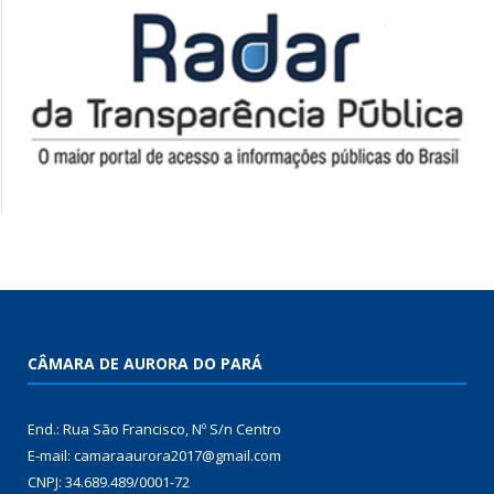
CÂMARA DE AURORA DO PARÁ
End.: Rua São Francisco, Nº S/n Centro
E-mail: camaraaurora2017@gmail.com
CNPJ: 34.689.489/0001-72