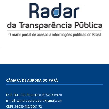
CÂMARA DE AURORA DO PARÁ
End.: Rua São Francisco, Nº S/n Centro
E-mail: camaraaurora2017@gmail.com
CNPJ: 34.689.489/0001-72