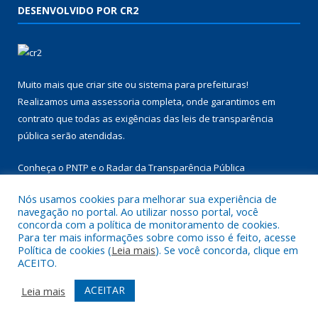
DESENVOLVIDO POR CR2
Muito mais que
criar site
ou
sistema para prefeituras
!
Realizamos uma
assessoria
completa, onde garantimos em
contrato que todas as exigências das
leis de transparência
pública
serão atendidas.
Conheça o
PNTP
e o
Radar da Transparência Pública
Nós usamos cookies para melhorar sua experiência de
navegação no portal. Ao utilizar nosso portal, você
concorda com a política de monitoramento de cookies.
Para ter mais informações sobre como isso é feito, acesse
Todos os direitos reservados a Câmara Municipal de Aurora do
Política de cookies (
Leia mais
). Se você concorda, clique em
Pará.
ACEITO.
Mapa do Site
Acessar Área Administrativa
ACEITAR
Leia mais
Acessar Webmail