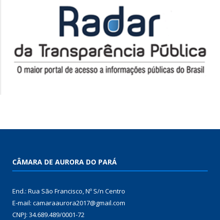
CÂMARA DE AURORA DO PARÁ
End.: Rua São Francisco, Nº S/n Centro
E-mail: camaraaurora2017@gmail.com
CNPJ: 34.689.489/0001-72