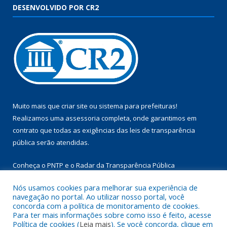
DESENVOLVIDO POR CR2
Muito mais que
criar site
ou
sistema para prefeituras
!
Realizamos uma
assessoria
completa, onde garantimos em
contrato que todas as exigências das
leis de transparência
pública
serão atendidas.
Conheça o
PNTP
e o
Radar da Transparência Pública
Nós usamos cookies para melhorar sua experiência de
navegação no portal. Ao utilizar nosso portal, você
concorda com a política de monitoramento de cookies.
Para ter mais informações sobre como isso é feito, acesse
Todos os direitos reservados a Câmara Municipal de Aurora do
Política de cookies (
Leia mais
). Se você concorda, clique em