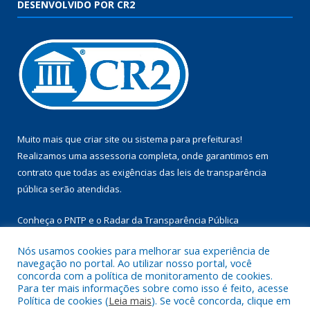
DESENVOLVIDO POR CR2
Muito mais que
criar site
ou
sistema para prefeituras
!
Realizamos uma
assessoria
completa, onde garantimos em
contrato que todas as exigências das
leis de transparência
pública
serão atendidas.
Conheça o
PNTP
e o
Radar da Transparência Pública
Nós usamos cookies para melhorar sua experiência de
navegação no portal. Ao utilizar nosso portal, você
concorda com a política de monitoramento de cookies.
Para ter mais informações sobre como isso é feito, acesse
Todos os direitos reservados a Câmara Municipal de Aurora do
Política de cookies (
Leia mais
). Se você concorda, clique em
Pará.