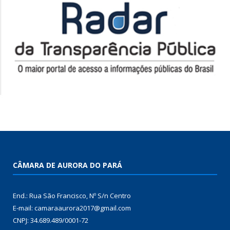
CÂMARA DE AURORA DO PARÁ
End.: Rua São Francisco, Nº S/n Centro
E-mail: camaraaurora2017@gmail.com
CNPJ: 34.689.489/0001-72