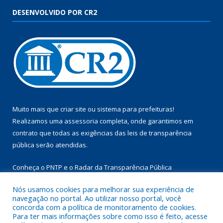
DESENVOLVIDO POR CR2
Muito mais que
criar site
ou
sistema para prefeituras
!
Realizamos uma
assessoria
completa, onde garantimos em
contrato que todas as exigências das
leis de transparência
pública
serão atendidas.
Conheça o
PNTP
e o
Radar da Transparência Pública
Nós usamos cookies para melhorar sua experiência de
navegação no portal. Ao utilizar nosso portal, você
concorda com a política de monitoramento de cookies.
Para ter mais informações sobre como isso é feito, acesse
Todos os direitos reservados a Câmara Municipal de Aurora do