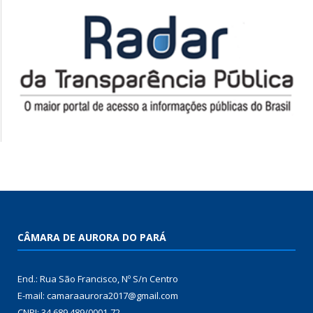
CÂMARA DE AURORA DO PARÁ
End.: Rua São Francisco, Nº S/n Centro
E-mail: camaraaurora2017@gmail.com
CNPJ: 34.689.489/0001-72